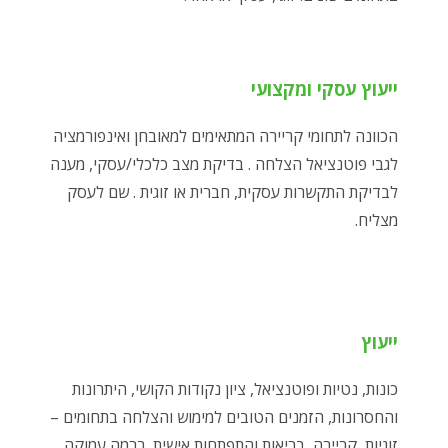
ייעוץ עסקי ומקצועי
הכוונה לתחומי קריירה המתאימים למאובחן ואינפורמציה
לגבי פוטנציאל הצלחה . בדיקת מצב כלכלי/עסקי, מענה
לבדיקת התקשרות עסקית, חברית או זוגית . שם לעסק
מצליח.
ייעוץ
כונות, נטיות ופוטנציאל, ציון נקודות הקושי, היתרונות
והחסרונות, הזמנים הטובים למימוש והצלחה בתחומים –
זוגיות, קריירה, בריאות והתפתחות אישית. ברמה עמוקה