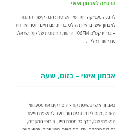
הדגמה לאבחון אישי
להבנה מעמיקה יותר של השיטה : הנה קישור הדגמה
לאבחון אישי בראיון מוקלט ברדיו, עם חיים רוטר ואורחיו
– ברדיו קס”ם 106FM הרשת החינוכית של קול ישראל,
עם לאור נהלל←
אבחון אישי – בזום, שעה
באבחון אישי בשיטת קוד-יה סורקים את מסעו של
האדם, מיום לידתו בבית הוריו ועד להגשמת הייעוד
הנשמתי שלו, דרך כל מסכת חייו, צירופי המקרים,
נקודות החזקה שלו, החולשות, השיעורים שהוא חווה