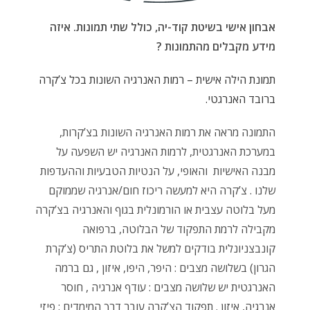
אבחון אישי בשיטת קוד-יה, כולל שתי תמונות. איזה
מידע מקבלים מהתמונות ?
תמונת הילה אישית – רמות האנרגיה השונות בכל צ’קרה
ברובד האנרגטי.
התמונה מראה את רמות האנרגיה השונות בצ’קרות,
במערכת האנרגטית, לרמות האנרגיה יש השפעה על
מבנה האישיות והאופי, על הנטיות הטבעיות וההעדפות
שלנו . צ’קרה היא למעשה ריכוז חום/אנרגיה שממוקם
מעל בלוטה עצבית או הורמונלית בגוף והאנרגיה בצ’קרה
מקבילה לרמת התפקוד של הבלוטה, ברפואה
קונבצניונלית בודקים למשל את בלוטת התריס (צ’קרת
הגרון) בשלושה מצבים : היפר, היפו, איזון , גם ברמה
האנרגטית יש שלושה מצבים : עודף אנרגיה , חוסר
אנרגיה, איזון . תפקוד הצ’קרה עובר דרך המימדים : פיזי