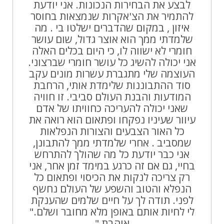
לבצע את הבחירות הנכונות. אני יודעת
להתמיר את הצ'אקרות שנמצאות בחוסר
איזון , במקום שהדברים ישלטו בי . מה
שלמדתי ממך הוא אוצר גדול, שום עושר
חומרי לא ישווה לו, כי היום בכלים האלה
אני יכולה להשיג כל עושר חומרי שברצוני.
העוצמה שלי מתגברת עשרות מונים עקב
סוד ההתבוננות שלימדת אותי, הרחבת
המודעות והבנת העולם סביבי. זו חוויה
שאני יכולה להעריכה כחוויתו של אדם
עיוור שעיניו נפקחו ופתאום הוא רואה את
כל האור הצבעים והצורות הנפלאות
שמסביב . אחרי שלמדתי ממך להתבונן,
אני כבר יודעת כל מה שהולך להתרחש
בחיי, גם אם זה כרגע במימד זמן אחר, אני
רק צריכה לנקות את הכיסוי ופתאום כל
הנפלא והטוב והשפע של העולם נחשף
לפני. תודה לך על חיים שלמים שהענקת
לי לחיות אותם באופן מלא מחובר ושלם."
אוהבת,"