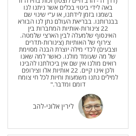
(דרך ה'- הרב חיים לוצטו) זכות בחירה זו
באה לידי ביטוי בכלים אשר ניתנו לנו
בשמנו בזמן לידתנו, או ע"י שינוי שם
בבגרותנו. בבריאת העולם נתן לנו הבורא
22 צינורות-אותיות המחברות בין
האינסוף שלמעלה לבין הארצי שלמטה.
צירוף של האותיות (צינורות-תדרים
וצבעים) לכדי מילה יוצרת הבנה מסוימת
של מה שעומד מולנו. כאשר למה שאנו
רואים מולנו אין שם אין ביכולתנו להבינו
ולכן אינו קיים. 22 אותיות אלו וצירופם
למילים נתנו משמעות וחיות לכל חי צומח
דומם ומדבר."
לירין אלוני-להב