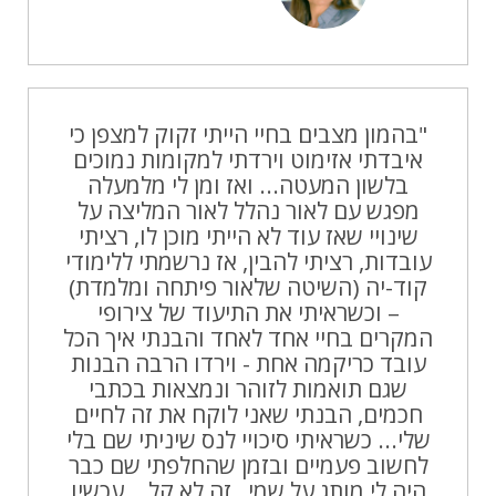
"בהמון מצבים בחיי הייתי זקוק למצפן כי
איבדתי אזימוט וירדתי למקומות נמוכים
בלשון המעטה... ואז ומן לי מלמעלה
מפגש עם לאור נהלל לאור המליצה על
שינויי שאז עוד לא הייתי מוכן לו, רציתי
עובדות, רציתי להבין, אז נרשמתי ללימודי
קוד-יה (השיטה שלאור פיתחה ומלמדת)
– וכשראיתי את התיעוד של צירופי
המקרים בחיי אחד לאחד והבנתי איך הכל
עובד כריקמה אחת - וירדו הרבה הבנות
שגם תואמות לזוהר ונמצאות בכתבי
חכמים, הבנתי שאני לוקח את זה לחיים
שלי... כשראיתי סיכויי לנס שיניתי שם בלי
לחשוב פעמיים ובזמן שהחלפתי שם כבר
היה לי מותג על שמי , זה לא קל… עכשיו