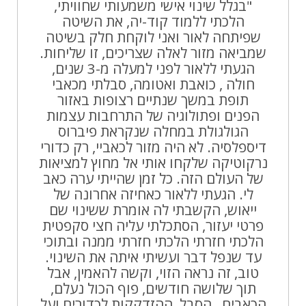
"בגלל שינוי אישי משמעותי שחוויתי,
הלכתי ללמוד קוד-יה, את השיטה
שפיתחה לאור ואני לוקחת חלק בשיטה
שמביאה מזור לאלה שצריכים, זו שליחות.
הגעתי ללאור לפני למעלה מ-3 שנים,
חולה , כואבת ואטומה, סבלתי מכאבי
תופת במשך שנתיים רצופות באזור
הפנים ופתולוגיה של התרחבות עצמות
הגולגולת במחלה שנקראת פיברוס
דיספלסיה. לא היה מזור לכאביי, רק כדורי
נרקוטיקה שלקחו אותי אל מחוץ למציאות
של העולם הזה. כל זמן שהייתי ערה כאב
לי. הגעתי ללאור כאחיזה אחרונה של
ייאוש, הקשבתי לה אומרת ששינוי שם
פרטי יעזור, הסתכלתי עליה חצי סקפטית
הלכתי חזרתי הלכתי חזרתי ממנה ובתוכי
עד שנפל דבר ועשיתי איתה את השינוי.
טוב, זה נראה הזוי, וקשה להאמין, אבל
תוך שלושה חודשים, פוף הכול נעלם,
הכאבים , הסבל, ההזדקקות לכדורים ועל