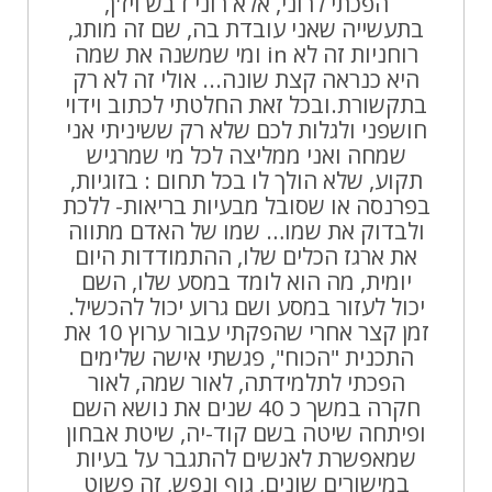
הפכתי לרוני, אלא רוני דבש ויז'ן,
בתעשייה שאני עובדת בה, שם זה מותג,
רוחניות זה לא in ומי שמשנה את שמה
היא כנראה קצת שונה... אולי זה לא רק
בתקשורת.ובכל זאת החלטתי לכתוב וידוי
חושפני ולגלות לכם שלא רק ששיניתי אני
שמחה ואני ממליצה לכל מי שמרגיש
תקוע, שלא הולך לו בכל תחום : בזוגיות,
בפרנסה או שסובל מבעיות בריאות- ללכת
ולבדוק את שמו… שמו של האדם מתווה
את ארגז הכלים שלו, ההתמודדות היום
יומית, מה הוא לומד במסע שלו, השם
יכול לעזור במסע ושם גרוע יכול להכשיל.
זמן קצר אחרי שהפקתי עבור ערוץ 10 את
התכנית "הכוח", פגשתי אישה שלימים
הפכתי לתלמידתה, לאור שמה, לאור
חקרה במשך כ 40 שנים את נושא השם
ופיתחה שיטה בשם קוד-יה, שיטת אבחון
שמאפשרת לאנשים להתגבר על בעיות
במישורים שונים, גוף ונפש, זה פשוט