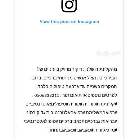
View this post on Instagram
מהקליניקה שלנו : דיקור מדויק ב'עיניים של
הבירכיים', מציל אנשים מניתוחי ברכיים, ברוב
המקרים בשניים עד ארבעה טיפולים בלבד !
לפרטים נוספים או תיאום תור : 0506333211 .
#קליניקה #קוד_יה #קודיה #טיפוליםאלטרנטיביים
#רפואהמשלימה #רפואהאלטרנטיבית #דיקורסיני
#בריאות #ברכיים #כאביברכיים #טיפולאלטרנטיבי
#מרכזקודיה #כאביגב #כאביגבתחתון