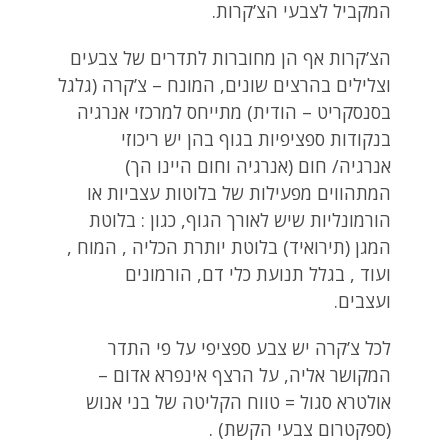
המקביל לצבעי הצ’קרות.
הצ’קרות אף הן מחוברות לתדרים של צבעים
וצלילים בהרצים שונים, המונח – צ’קרה (גלגל
בסנסקריט – הודית) מתייחס למרכזי אנרגיה
בנקודות ספציפיות בגוף בהן יש ריכוזי
אנרגיה/ חום (אנרגיה וחום היינו הך)
המתהווים מפעילות של בלוטות עצביות או
הורמונליות שיש לאורך הגוף, כגון : בלוטת
המגן (תירואיד) בלוטת יותרת הכליה , המוח ,
ועוד , בגלל תנועת כלי דם, הורמונים
ועצבים.
לכל צ’קרה יש צבע ספציפי על פי התדר
המקושר אליה, על הרצף אינפרא אדום –
אולטרא סגול = טווח הקליטה של בני אנוש
(ספקטרום צבעי הקשת) .