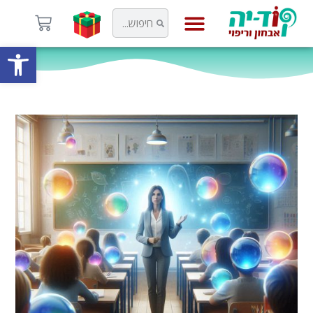
פתח
קוד-יה