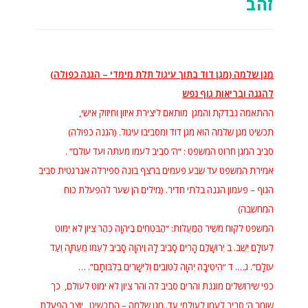
זהב
מגן שלמה (מגן דוד בתוך עיגול תלת מימדי – הגנה כפולה)
להגנה ובריאות גוף נפש
ההתאמה נבדקת והמגן מותאם ליצירת איזון וחיזוק אישי,
תכשיט מגן שלמה הוא מגן דוד ומסביבו עיגול. (הגנה כפולה)
סביב המגן חרוט המשפט : “ה’ סביב לעמו מעתה ועד עולם” .
אמירת המשפט עד שבע פעמים ברצף בונה ספירלה אנרגטית סביב
הגוף – פעמון הגנה בלתי חדיר. (מילים הן שער להפעלת כוח
המחשבה)
המשפט לקוח משִׁיר הַמַּעֲלוֹת: “הַבֹּטְחִים בַּיהוָה כְּהַר צִיּוֹן לֹא יִמּוֹט
לְעוֹלָם יֵשֵׁב. ב יְרוּשָׁלַ‍ִם הָרִים סָבִיב לָהּ וַיהוָה סָבִיב לְעַמּוֹ מֵעַתָּה וְעַד
עוֹלָם”.
ג…. ד “הֵיטִיבָה יְהוָה לַטּוֹבִים וְלִישָׁרִים בְּלִבּוֹתָם”. …
כפי שירושלים מוגנת והרים סביב לה והר ציון לא ימוט לעולם, כך
שומר ה’ סביב לעמו לעולמי עד..מגן שלמה – התכשיט, יוצר הפעלת