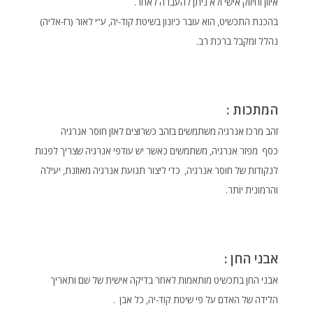
איזון וחיזוק אישי ולא ניתן להעברה לאחר.
בהכנת התכשיט, הוא עובר כיונון בשיטת קוד-יה, ע”י לאור (רז-אליה)
נהלל ומקבל ברכת רב.
המתכות :
זהב מרכז אנרגיה משתמשים בזהב כשרוצים לאזן חוסר אנרגיה
כסף מפזר אנרגיה, משתמשים כאשר יש עודפי אנרגיה שצריך לפנות
לנקודות של חוסר אנרגיה, כדי ליצור תנועת אנרגיה מאוזנת, יעילה
והרמונית יותר.
אבני החן :
אבני החן בתכשיט מותאמות לאחר בדיקה אישית של שם ותאריך
הלידה של האדם על פי שיטת קוד-יה, כל אבן .