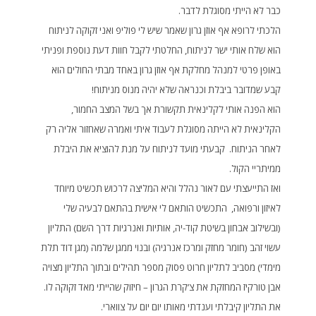
כבר לא הייתי מסוגלת לדבר.
הלכתי לרופא אף אוזן גרון שאמר שיש לי פוליפ ואני זקוקה לניתוח
הוא שלח אותי ישר לניתוח, החלטתי לקבל חוות דעת נוספת ופניתי
באופן פרטי למנהל מחלקת אף אוזן גרון באחד מבתי החולים הוא
קבע שמדובר ביבלת וכנראה שלא יהיה מנוס מניתוח!
הוא הפנה אותי לקלינאית תקשורת אך בשל המצב החמור,
הקלינאית לא הייתה מסוגלת לעבוד איתי ואמרה שאחזור אליה רק
לאחר הניתוח. קבעתי מועד לניתוח על מנת להוציא את היבלת
ממיתריי הקול.
ואז התייעצתי עם לאור נהלל והיא המליצה לרכוש תכשיט מיוחד
לאיזון ורפואה, התכשיט הותאם לי אישית בהתאם לבעיה שלי
(ובשילוב אבחון בשיטת קוד-יה, אותיות ואנרגיות דרך השם) התליון
עשוי זהב (חומר מחזק ומרכז אנרגיה) ובנוי ממגן שלמה (מגן דוד תלת
מימדי) מסביב לתליון חרוט פסוק מספר תהילים ובתוך התליון מצויה
אבן טורקיז המחזקת את צ’קרת הגרון – חיזוק שהייתי מאד זקוקה לו.
את התליון קיבלתי וענדתי מאותו יום יום על צווארי.