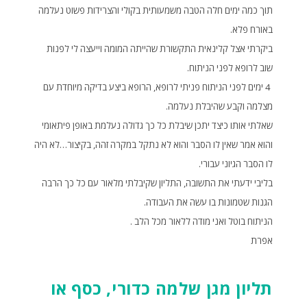
תוך כמה ימים חלה הטבה משמעותית בקולי והצרידות פשוט נעלמה
באורח פלא.
ביקרתי אצל קלינאית התקשורת שהייתה המומה וייעצה לי לפנות
שוב לרופא לפני הניתוח.
4 ימים לפני הניתוח פניתי לרופא, הרופא ביצע בדיקה מיוחדת עם
מצלמה וקבע שהיבלת נעלמה.
שאלתי אותו כיצד יתכן שיבלת כל כך גדולה נעלמת באופן פיתאומי
והוא אמר שאין לו הסבר והוא לא נתקל במקרה זהה, בקיצור…לא היה
לו הסבר הגיוני עבורי.
בליבי ידעתי את התשובה, התליון שקיבלתי מלאור עם כל כך הרבה
הגנות שטמונות בו עשה את העבודה.
הניתוח בוטל ואני מודה ללאור מכל הלב .
אפרת
תליון מגן שלמה כדורי, כסף או