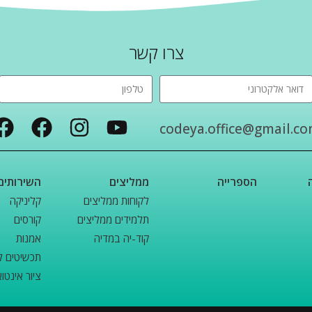
צרו קשר
codeya.office@gmail.c
הספרייה
ממליצים
השירותים
לקוחות ממליצים
קליניקה
תלמידים ממליצים
קורסים
קוד-יה במדיה
אמנות
תכשיטים ל
ציור אינטוא