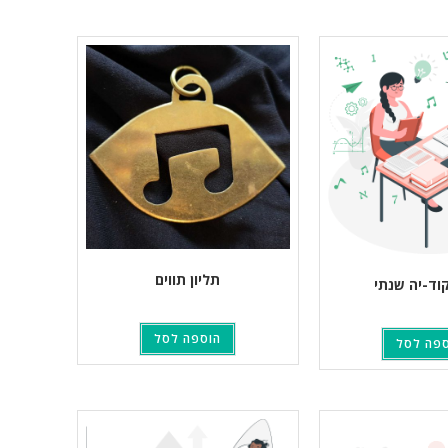
תליון תווים
וד-יה שנתי
הוספה לסל
פה לסל