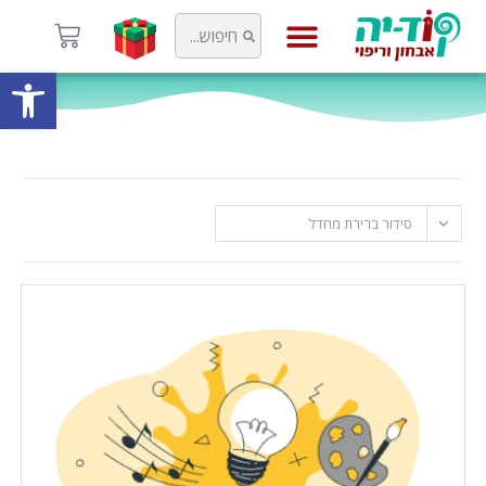
פתח
קוד-יה
סידור ברירת מחדל