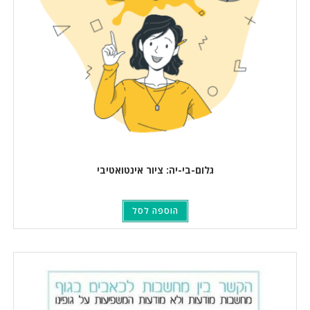
גלום-בי-יה: ציור אינטואטיבי
הוספה לסל