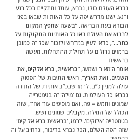
נברא העולם כולו, נברא, עומד ומתקיים בכל רגע
ורגע. ישנו מדרש יפה על כל האותיות שבאו בפני
הבורא בעת הבריאה,
“בשעה שחפץ המקום
לברוא את העולם באו כל האותיות החקוקות על
כתר…”,
כדאי לעיין במדרש ולזכור שכל זה כמובן
ברמזים גדולים על תחילת ההתחלות, מעשה
בראשית.
אומר ה’מאור ושמש’,
“בראשית, ברא אלקים, את
השמים, ואת הארץ”
, ראשי התיבות של הפסוק
עולה למניין כ”ב, לרמז שבכ”ב אותיות של התורה
נבראו כל העולמות. גם ‘מילה’ זה בגימטרייה
שמונים וחמש = פה, ואם מוסיפים עוד אחד, שזה
הכולל של המילה, מקבלים שמונים ושש,
בגימטרייה ‘אלוקים’. לרמז, ‘בראשית ברא אלוקים’
שזה הפה השלם, הכל נברא בדיבור, ונרחיב על זה
בהמשך.