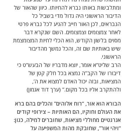
ומתלבשות באותו נברא להחיותו. כיוון שהאור של
הדיבור הראשוני היה גדול מדי בשביל כל
הנבראים, לכן האור חייב להגיע לכל נברא פרטי
לאחר צמצומים וצמצומים. השם שנקרא דבר
מסוים בלשון הקודש, הוא הכלי לחיות המצומצמת
שיש באותיות שם זה, והכל נמשך מהדיבור
הראשוני.
הרב שליט”א אומר, יוצא מדבריו של הבעש”ט כי
דיבורו של הקב”ה נמצא בכל חלק קטן של
המציאות, ובזה יכול האדם למצוא את ה’,
ולהתקרב אליו בכל מקום.” (ערך דוד אגמון)
הבורא הוא אור, “רוח אלוהים” והכלים בהם ברא
את העולם וחוקיו, הם האותיות – צירופי קודים
אנרגטיים מחוללי מציאות, שחוברים למילה, כגון:
“ויהי אור”, שחובקת מהות המשפיעה על