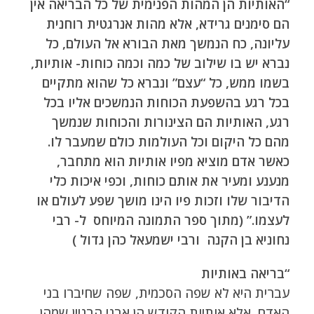
“האותיות הן המהות הפנימית של כל הבריאה אין
הם סימנים גרידא, אלא מהות אנרגטית רוחנית
עליונה, כח הנמשך מאת הבורא אל העולם, כל
נברא יש בו שילוב של כמה וכמה כוחות- אותיות,
בשמו ממש, כל “עצם” ונברא כל שהוא מתקיים
בכל רגע בהשפעת הכוחות הנמשכים אליו בכל
רגע, האותיות הם הצינורות והכוחות שנמשך
מהם כל היקום וכל העולמות כולם שמעבר לו.
כאשר אדם מוציא מפיו אותיות הוא מתחבר,
מנענע ומעיר את אותם כוחות, וכפי איכות כלי
הדיבור שלו וזכות פיו הינו מושך שפע לעולם או
לעצמו.” (
מתוך ספר התמונה המיוחס ל- רבי
נחוניא בן הקנה ורבי ישמעאל כהן גדול )
“בריאה באותיות
עברית היא לא שפה הסכמית, שפה שחיברו בני
האדם. אלא אותיות הקודש הן אבני הבניין שמהן