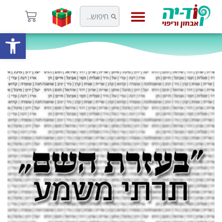
פתח
קוד-יה