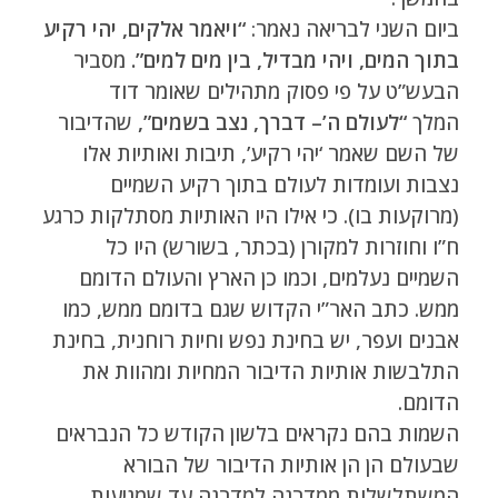
ביום השני לבריאה נאמר:
“ויאמר אלקים, יהי רקיע
בתוך המים, ויהי מבדיל, בין מים למים”.
מסביר
הבעש”ט על פי פסוק מתהילים שאומר דוד
המלך
“לעולם ה’– דברך, נצב בשמים”,
שהדיבור
של השם שאמר ‘יהי רקיע’, תיבות ואותיות אלו
נצבות ועומדות לעולם בתוך רקיע השמיים
(מרוקעות בו). כי אילו היו האותיות מסתלקות כרגע
ח”ו וחוזרות למקורן (בכתר, בשורש) היו כל
השמיים נעלמים, וכמו כן הארץ והעולם הדומם
ממש. כתב האר”י הקדוש שגם בדומם ממש, כמו
אבנים ועפר, יש בחינת נפש וחיות רוחנית, בחינת
התלבשות אותיות הדיבור המחיות ומהוות את
הדומם.
השמות בהם נקראים בלשון הקודש כל הנבראים
שבעולם הן הן אותיות הדיבור של הבורא
המשתלשלות ממדרגה למדרגה עד שמגיעות