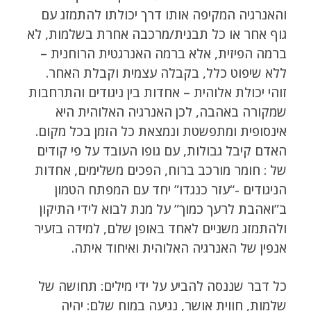
והאנרגיה המקיפה אותו דרך יכולתו להתמזג עם
גוף אחר או כל תבנית/מרכבה אחרת בשלמות, לא
ברמה הפיזית, אלא ברמה האנרגטית הרוחנית –
ללא שיפוט כלל, בקבלה עצמית וקבלת האחר.
זוהי יכולת אלוהית – אחדות בין ניגודים והתרחבות
שמקורה באהבה, לכן האנרגיה האלוהית היא
אינסופית ומתפשטת ונמצאת כל הזמן בכל מקום.
האדם קיבל גבולות, עם גופו העובד על פי קודים
של : חומר מורכב ברוח, הפכים משלימים, אחדות
הניגודים -“עזר כנגדו” יחד עם המפתח הטמון
ב”ואהבת לרעך כמוך” על מנת לבוא לידי התיקון
ולהתמזג משניים לאחד באופן שלם, למידה בזעיר
אנפין של האנרגיה האלוהית ואיחוד איתה.
כל דבר שננסה להביע על ידי מילים: תחושה של
שלמות, חווית אושר, נגיעה במוח שלם: יהיה