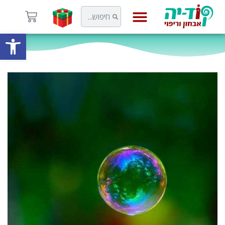
פתח
קוד-יה