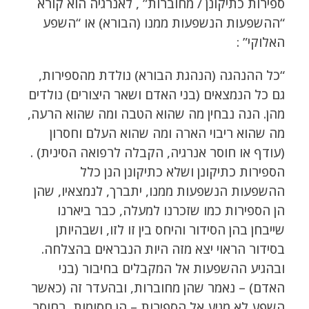
ספירות כתיקונן / מחוברות” , לאנרגיה הוא קורא
“ההשפעות הנשפעות ממנו (הבורא) או “השפע
האלוקי” :
“כל ההנהגה (הנהגת הבורא) נולדת מהספירות,
גם כל הנמצאים (בני האדם ושאר היצורים) נולדים
מהן. הנה נבחין מה שהוא הטבה ומה שהוא הרעה,
מה שהוא ריבוי הארה ומה שהוא העלם וחסרון
(עודף או חוסר אנרגיה, הקבלה לרפואה הסינית) .
הספירות כתיקונן ושלא כתיקונן הנן כלל
ההשפעות הנשפעות ממנו, יתברך, לנמצאיו, שהן
הן הספירות כמו שזכרנו למעלה, כבר ביארנו
שייבחן בהן הסידור והיחס בין זו לזו, ושבהיותן
בסידור הראוי יצא מזה היות הנבראים בהצלחה.
ובהגיע ההשפעות אל המקבלים בחיבור (בני
האדם) – נאמר שהן מחוברות, ובהעדר זה (כאשר
השפע לא מגיע אל הספירות – הן חסומות, בחוסר