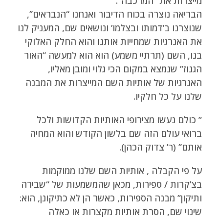
מייצרות את “המרכבה”.
הבריאה נוצרה בכוח הדיבור ואנחנו “הנבראים”,
שנוצרנו ב’דמותו ובצלמו’ ונושאים שם, המעניק לנו
את האנרגיות שמחייות אותנו והוא החלק האלוקי
בנו, השם (תרתיי משמע) הוא הוא למעשה “האור
הגנוז” שנמצא במקום הכי גלוי ומובן מאליו,
האנרגיות של אותיות השם המייצרות את המבנה
שלנו על כל חלקיו.
” כולם נעשו מצירופי האותיות הקדושות ולכל
ברואי עולם הזה שם בלשון הקודש והוא המחיה
אותם” (ר’ צדוק הכהן).
על פי הקבלה , אותיות השם שלנו ממוקמות
בצ’קרות / ספירות, מכאן שהמשמעות של “שבירה
ותיקון” מבנה הספירות, כאשר הן לא כתיקונן, הוא:
שינוי שם, הסרת אותיות מקצרות או כאלה