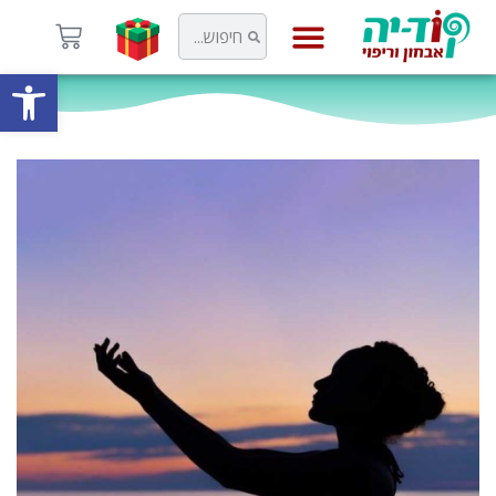
פתח
קוד-יה