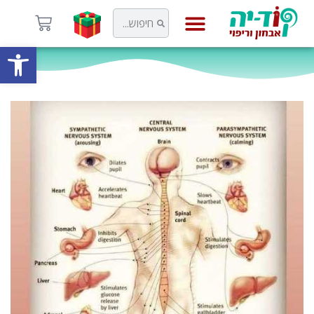
פתח
קוד-יה