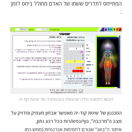
המתייחס לתדרים ששמו של האדם מחולל ביחס לזמן
:
דוגמא לתמונת הילה שנעשית בטכנולוגיה של שיטת קוד-יה
המנגנון של שיטת קוד-יה מאפשר אבחון מעמיק ומדויק על
מצב ה”מרכבה”, גוף/נפש/רוח בכל רגע נתון,
איתור ה“באג“ שגורם לחסימות אנרגטיות (ממש כמו