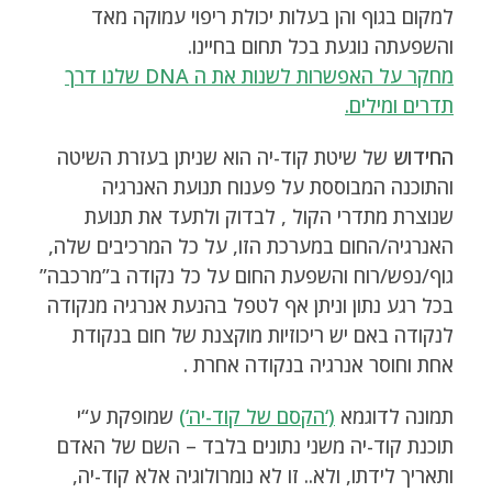
למקום בגוף והן בעלות יכולת ריפוי עמוקה מאד
והשפעתה נוגעת בכל תחום בחיינו.
מחקר על האפשרות לשנות את ה DNA שלנו דרך
תדרים ומילים
.
החידוש
של שיטת קוד-יה הוא שניתן בעזרת השיטה
והתוכנה המבוססת על פענוח תנועת האנרגיה
שנוצרת מתדרי הקול , לבדוק ולתעד את תנועת
האנרגיה/החום במערכת הזו, על כל המרכיבים שלה,
גוף/נפש/רוח והשפעת החום על כל נקודה ב”מרכבה”
בכל רגע נתון וניתן אף לטפל בהנעת אנרגיה מנקודה
לנקודה באם יש ריכוזיות מוקצנת של חום בנקודת
אחת וחוסר אנרגיה בנקודה אחרת .
תמונה לדוגמא
(‘הקסם של קוד-יה‘)
שמופקת ע“י
תוכנת קוד-יה משני נתונים בלבד – השם של האדם
ותאריך לידתו, ולא.. זו לא נומרולוגיה אלא קוד-יה,