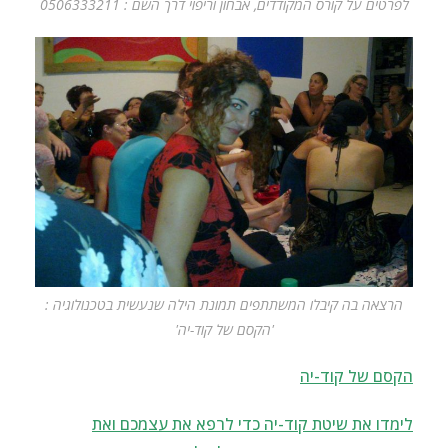
לפרטים על קורס המקודדים, אבחון וריפוי דרך השם : 0506333211
הרצאה בה קיבלו המשתתפים תמונת הילה שנעשית בטכנולוגיה :
'הקסם של קוד-יה'
הקסם של קוד-יה
לימדו את שיטת קוד-יה כדי לרפא את עצמכם ואת