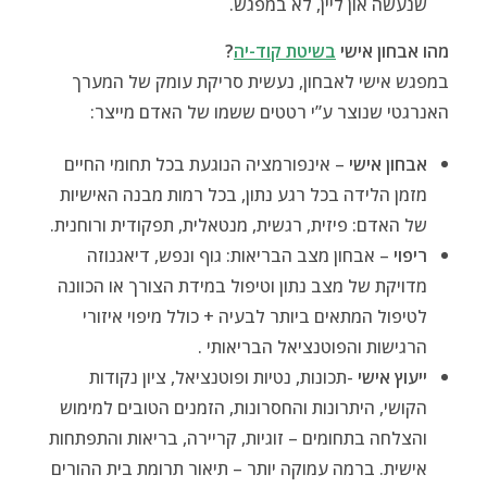
שנעשה און ליין, לא במפגש.
מהו אבחון אישי
בשיטת קוד-יה
?
במפגש אישי לאבחון, נעשית סריקת עומק של המערך
האנרגטי שנוצר ע”י רטטים ששמו של האדם מייצר:
אבחון אישי
– אינפורמציה הנוגעת בכל תחומי החיים
מזמן הלידה בכל רגע נתון, בכל רמות מבנה האישיות
של האדם: פיזית, רגשית, מנטאלית, תפקודית ורוחנית.
ריפוי
– אבחון מצב הבריאות: גוף ונפש, דיאגנוזה
מדויקת של מצב נתון וטיפול במידת הצורך או הכוונה
לטיפול המתאים ביותר לבעיה + כולל מיפוי איזורי
הרגישות והפוטנציאל הבריאותי .
ייעוץ אישי
-תכונות, נטיות ופוטנציאל, ציון נקודות
הקושי, היתרונות והחסרונות, הזמנים הטובים למימוש
והצלחה בתחומים –
זוגיות, קריירה, בריאות והתפתחות
אישית.
ברמה עמוקה יותר – תיאור תרומת בית ההורים