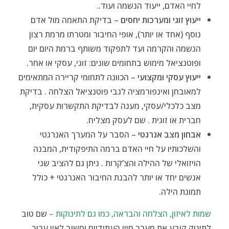
לחיי האדם, ייעוד הנשמה ועוד..
ייעוץ זוגי ומערכות יחסים
– בדיקת התאמה מול אדם
נוסף (אחד או יותר), אופי החיבור ומטרתו מרמת רצון
הנשמה והקרמה ועד לתפקוד משותף ברמת היום יום
ופוטנציאל מימוש בתחומים שונים: זוגי, עסקי או אחר.
ייעוץ עסקי ומקצועי
– הכוונה לתחומי קריירה המתאימים
למאובחן ואינפורמציה לגבי פוטנציאל הצלחה . בדיקת
מצב כלכלי/עסקי, מענה לבדיקת התקשרות עסקית,
חברית או זוגית . שם לעסק מצליח.
אבחון מצב אנרגטי
– הסבר על המערך האנרגטי
והשלכותיו על חיי האדם ברמה התיפקודית, המבנה
הויזואלי של ההילה והצ’קרות . ניתן גם להציב שני
אנשים יחד או יותר להבנת החיבור האנרגטי + כולל
תמונת הילה.
שמות לאיזון, הצלחה והבראה, כמו גם לתינוקות –
שם טוב
לתינוק קובע את מערך חייו העתידיים וחשוב לאין ערוך,