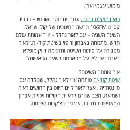
מימוש עצמי ועוד.
ראיון
מוקלט ברדיו
, עם חיים רוטר ואורחיו – ברדיו
קס”ם 106FM הרשת החינוכית של קול ישראל,
השעה השניה – עם לאור נהלל – יו”ר עמותת עולם
חדש, מתמחה באבחון וריפוי בשיטת קוד-יה,”לאור
מסבירה על פיתוח השיטה ומדגימה דיוק מופלא
באבחון און ליין על מתארחת בשעה הראשונה”.
איך פותחה השיטה?
שיטת קוד-יה
פותחה ע”י לאור נהלל, שנולדה עם
סיינסתזיה : אצל לאור קיים חיווט בין החושים ראיה
ושמיעה, מצב שגורם לראיית הקולות ויכולת אבחון
המאפשרת מדידת אנרגיה בצ’קרות השונות.