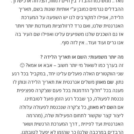
מאד.. ממש כמו ההבדל בין חיים למוות, הצלחה או כישלון .
ההבדלים נגרמים כמובן ע”י אותיות שונות בשם, תאריך
הלידה, אפילו למקורבים לנו יש השפעה על המערכת
האנרגטית שלנו, ואם נרד לרזולוציות מעודנות יותר ויותר
אז גם השכנים שלנו משפיעים עלינו ואפילו שם העיר בה
אנו גרים ועוד ועוד.. אין לזה סוף.
מה יותר משמעותי: השם או תאריך הלידה ?
זה בערך כמו לשאול מי יותר חשוב – אבא או אמא? 🙂
שני הווקטורים האלה פועלים עלינו יחד, במקביל בכל רגע
נתון.
שם מאוזן
משלים אנרגטית את תאריך הלידה ונותן לו
מענה בכל ”חלון“ הזדמנות בכל פעם שצ‘קרה ספציפית
נכנסת לפעולה, כך שבכל רגע הזמן פועל לטובתינו.
אם
השם לא מאוזן,
כל צ‘קרה שנכנסת לפעולה עלולה
ליצור קצר שקשור לתחום הפעילות שלה, (מהרמה
האנרגטית ועד לפיזית , דרך המערכת הרגשית ושאר
הרבדים במרכבה שלנו) כך שהזמן לא יפעל לטובתנו.