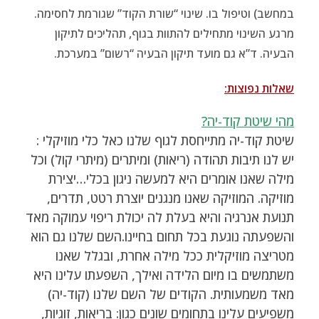
במחשב) וטיפול בו. שינוי “שורת הקוד” שגורמת לחסימה.
מרגע השינוי מתחילים להתוות בגוף, תהליכים לתיקון
הבעיה. ד”א גם מועד תיקון הבעיה “רשום” במערכת.
שאלות נפוצות:
מהי שיטת קוד-יה?
שיטת קוד-יה מתייחסת לגוף שלנו כאל כלי מוזיקלי :
יש לנו תיבות תהודה (ריאות) ומיתרים (מיתרי קול) וכל
מילה שאנו אומרים היא למעשה ניגון בכלי…יצירת
מוזיקה. המוזיקה שאנו מנגנים יוצרת רטט, תדרים,
תנועת אנרגיה והיא בעלת לה יכולת ריפוי עמוקה מאד
והשפעתה נוגעת בכל תחום בחיינו.השם שלנו גם הוא
מטריצה מוזיקלית ככל מילה אחרת, ובגלל שאנו
משתמשים בו מיום הלידה ואילך, השפעתו עלינו היא
מאד משמעותית. הקודים של השם שלנו (קוד-יה)
משפיעים עלינו בתחומים שונים כגון: בריאות, זוגיות,