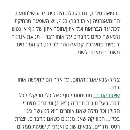
ברפואה סינית, וגם בקבלה היהודית, ידוע שלתנועת
החום/אנרגיה (אותו דבר) בגוף, יש השפעה מרחיקת
לכת על הבריאות ועל איזון/חוסר איזון של גוף או נפש
ולמעשה כולם מדברים על אותו דבר – תנועת אנרגיה
דינמית, במערכת קבועה וזהה לכולנו, רק המינוחים
משתנים מאחד לשני..
צליל/צבע/אנרגיה/חום, כל אלה הם למעשה אותו
דבר.
שיטת קוד-יה
מתייחסת לגוף כאל כלי מוזיקלי לכל
דבר, בעל תיבות תהודה (ריאות) ומיתרים (מיתרי
הקול) וכל מילה שאנו אומרים היא למעשה ניגון
בכלי… המוזיקה שאנו מנגנים כשאנו מדברים, יוצרת
רטט, תדרים, צבעים שונים ואנרגיות שנעות ממקום