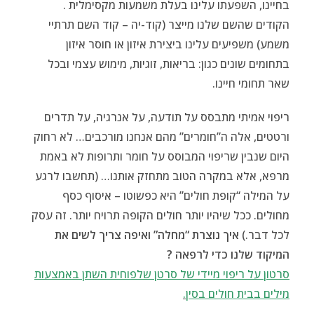
בחיינו, השפעתו עלינו בעלת משמעות מקסימלית .
הקודים שהשם שלנו מייצר (קוד-יה – קוד השם תרתיי
משמע) משפיעים עלינו ביצירת איזון או חוסר איזון
בתחומים שונים כגון: בריאות, זוגיות, מימוש עצמי ובכל
שאר תחומי חיינו.
ריפוי אמיתי מתבסס על תודעה, על אנרגיה, על תדרים
ורטטים, אלה ה”חומרים” מהם אנחנו מורכבים… לא רחוק
היום שנבין שריפוי המבוסס על חומר ותרופות לא באמת
מרפא, אלא במקרה הטוב מתחזק אותנו… (תחשבו לרגע
על המילה “קופת חולים” היא כפשוטו – איסוף כסף
מחולים. ככל שיהיו יותר חולים הקופה תרויח יותר. זה עסק
לכל דבר.)
איך נוצרת “מחלה” ואיפה צריך לשים את
המיקוד שלנו כדי לרפאה ?
סרטון על ריפוי מיידי של סרטן שלפוחית השתן באמצעות
מילים בבית חולים בסין
.