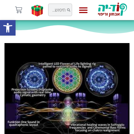
פתח
קוד-יה